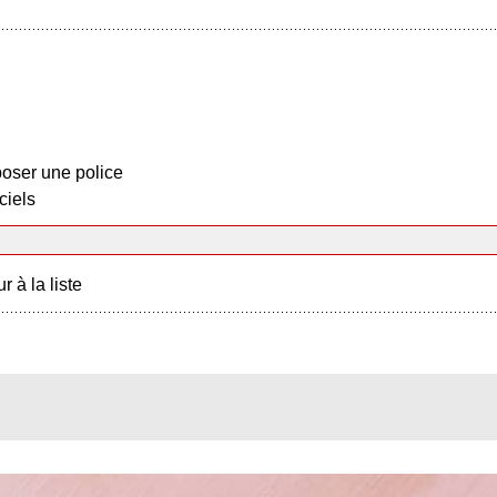
oser une police
ciels
r à la liste