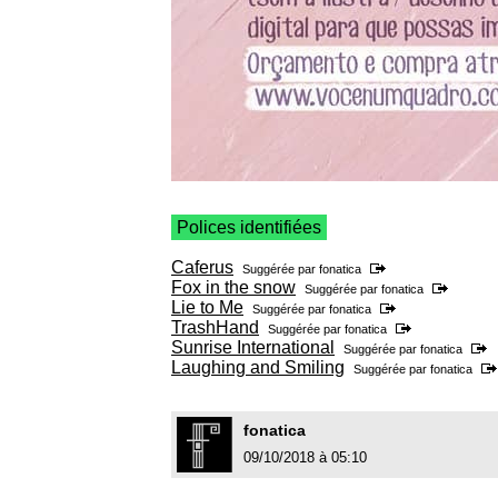
Polices identifiées
Caferus
Suggérée par
fonatica
Fox in the snow
Suggérée par
fonatica
Lie to Me
Suggérée par
fonatica
TrashHand
Suggérée par
fonatica
Sunrise International
Suggérée par
fonatica
Laughing and Smiling
Suggérée par
fonatica
fonatica
09/10/2018 à 05:10