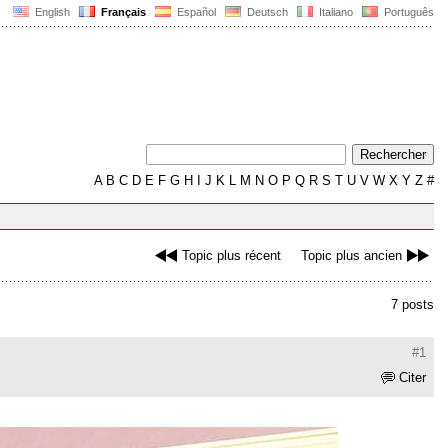
English
Français
Español
Deutsch
Italiano
Português
A
B
C
D
E
F
G
H
I
J
K
L
M
N
O
P
Q
R
S
T
U
V
W
X
Y
Z
#
Topic plus récent
Topic plus ancien
7 posts
#1
Citer