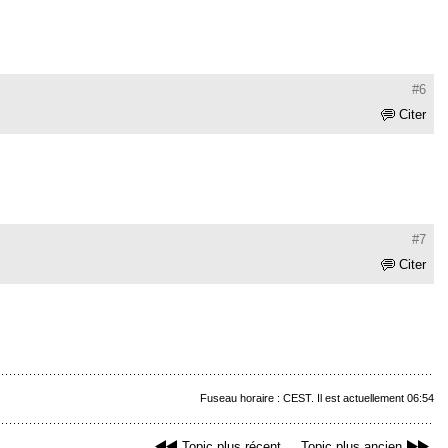
#6
Citer
#7
Citer
Fuseau horaire : CEST. Il est actuellement 06:54
Topic plus récent
Topic plus ancien