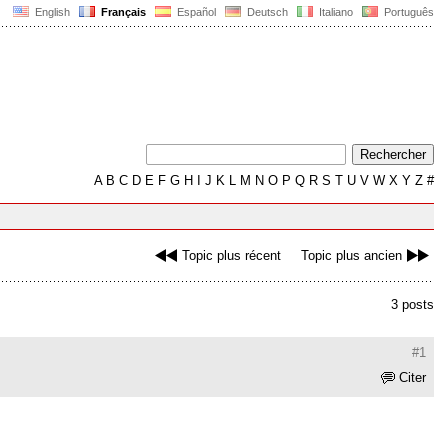
English
Français
Español
Deutsch
Italiano
Português
A
B
C
D
E
F
G
H
I
J
K
L
M
N
O
P
Q
R
S
T
U
V
W
X
Y
Z
#
Topic plus récent
Topic plus ancien
3 posts
#1
Citer