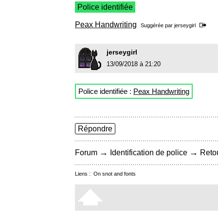
Police identifiée
Peax Handwriting
Suggérée par
jerseygirl
jerseygirl
13/09/2018 à 21:20
Police identifiée :
Peax Handwriting
Répondre
→
→
Forum
Identification de police
Retou
Liens :
On snot and fonts