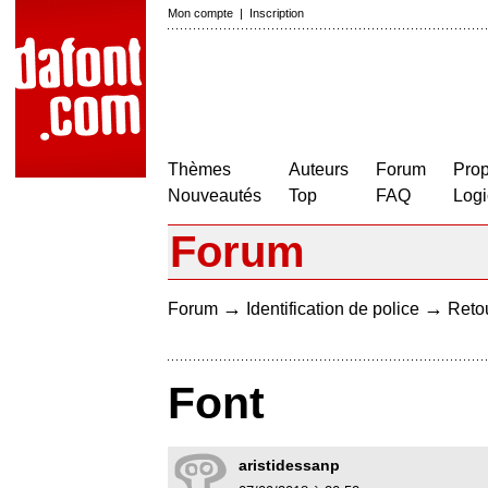
Mon compte
|
Inscription
Thèmes
Auteurs
Forum
Prop
Nouveautés
Top
FAQ
Logi
Forum
→
→
Forum
Identification de police
Retou
Font
aristidessanp