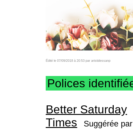
Édité le 07/09/2018 à 20:53 par aristidessanp
Polices identifié
Better Saturday
Times
Suggérée pa