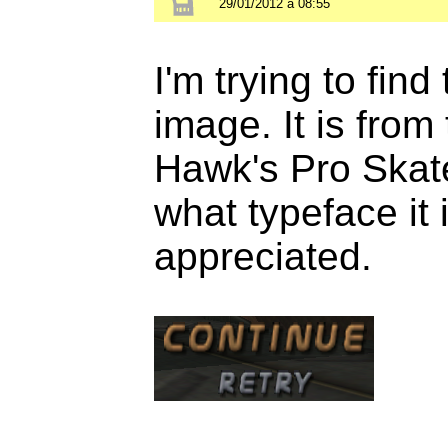
29/01/2012 à 08:55
I'm trying to find
image. It is fro
Hawk's Pro Skate
what typeface it 
appreciated.