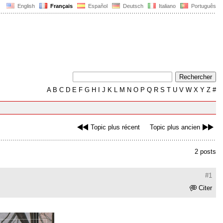
English
Français
Español
Deutsch
Italiano
Português
A
B
C
D
E
F
G
H
I
J
K
L
M
N
O
P
Q
R
S
T
U
V
W
X
Y
Z
#
Topic plus récent
Topic plus ancien
2 posts
#1
Citer