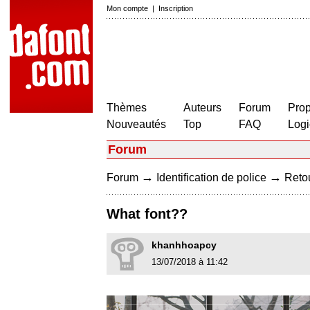
Mon compte
|
Inscription
Thèmes
Auteurs
Forum
Prop
Nouveautés
Top
FAQ
Logi
Forum
→
→
Forum
Identification de police
Retou
What font??
khanhhoapcy
13/07/2018 à 11:42