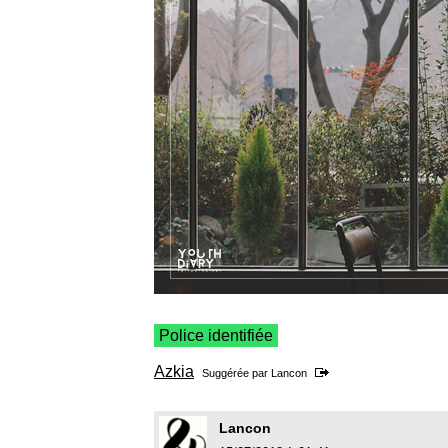
Police identifiée
Azkia
Suggérée par
Lancon
Lancon