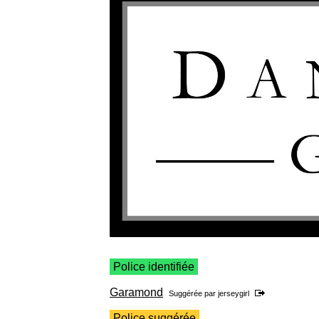
Police identifiée
Garamond
Suggérée par
jerseygirl
Police suggérée