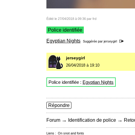
Édité le 27/04/2018 à 09:36 par frd
Police identifiée
Egyptian Nights
Suggérée par
jerseygirl
jerseygirl
26/04/2018 à 19:10
Police identifiée :
Egyptian Nights
Répondre
→
→
Forum
Identification de police
Retou
Liens :
On snot and fonts