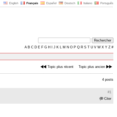
English
Français
Español
Deutsch
Italiano
Português
A
B
C
D
E
F
G
H
I
J
K
L
M
N
O
P
Q
R
S
T
U
V
W
X
Y
Z
#
Topic plus récent
Topic plus ancien
4 posts
#1
Citer