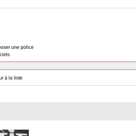
oser une police
ciels
r à la liste