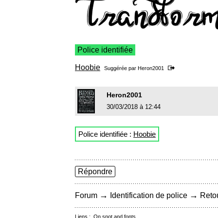
Police identifiée
Hoobie
Suggérée par
Heron2001
Heron2001
30/03/2018 à 12:44
Police identifiée :
Hoobie
Répondre
→
→
Forum
Identification de police
Retou
Liens :
On snot and fonts