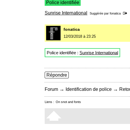
Police identifiée
Sunrise International
Suggérée par
fonatica
fonatica
12/03/2018 à 23:25
Police identifiée :
Sunrise International
Répondre
→
→
Forum
Identification de police
Retou
Liens :
On snot and fonts