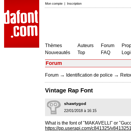
Mon compte
|
Inscription
Thèmes
Auteurs
Forum
Prop
Nouveautés
Top
FAQ
Logi
Forum
→
→
Forum
Identification de police
Retou
Vintage Rap Font
shawtygod
22/01/2018 à 16:15
What is the font of "MAKAVELLI" or "Guc
https://pp.userapi.com/c841325/v84132