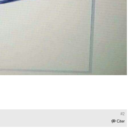
#2
Citer