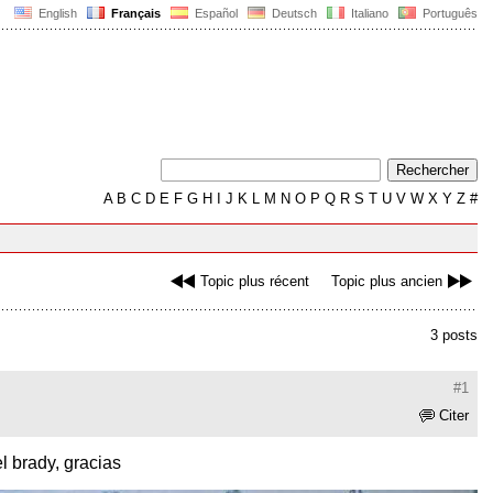
English
Français
Español
Deutsch
Italiano
Português
A
B
C
D
E
F
G
H
I
J
K
L
M
N
O
P
Q
R
S
T
U
V
W
X
Y
Z
#
Topic plus récent
Topic plus ancien
3 posts
#1
Citer
l brady, gracias