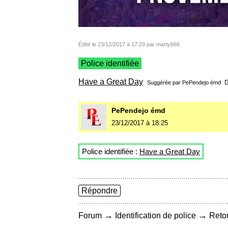
Édité le 23/12/2017 à 17:29 par marty666
Police identifiée
Have a Great Day
Suggérée par
PePendejo émd
PePendejo émd
23/12/2017 à 18:25
Police identifiée :
Have a Great Day
Répondre
→
→
Forum
Identification de police
Retou