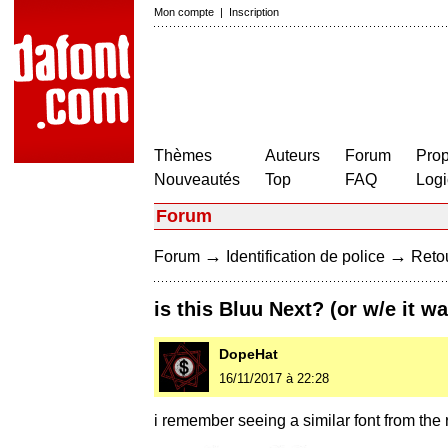
Mon compte
|
Inscription
Thèmes
Auteurs
Forum
Prop
Nouveautés
Top
FAQ
Logi
Forum
→
→
Forum
Identification de police
Retou
is this Bluu Next? (or w/e it w
DopeHat
16/11/2017 à 22:28
i remember seeing a similar font from the 