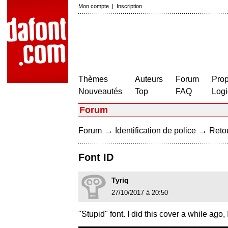
Mon compte
|
Inscription
Thèmes
Auteurs
Forum
Prop
Nouveautés
Top
FAQ
Logi
Forum
→
→
Forum
Identification de police
Retou
Font ID
Tyriq
27/10/2017 à 20:50
"Stupid" font. I did this cover a while ago, 