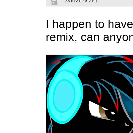
23/10/2017 à 20:11
I happen to have 
remix, can anyon