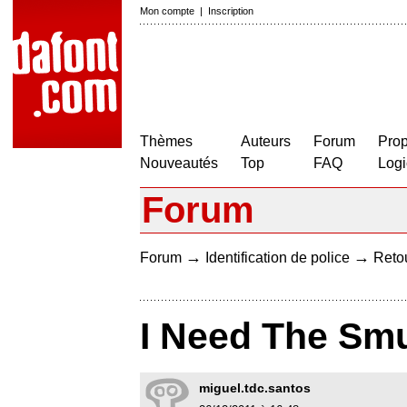
Mon compte
|
Inscription
Thèmes
Auteurs
Forum
Prop
Nouveautés
Top
FAQ
Logi
Forum
→
→
Forum
Identification de police
Retou
I Need The Smu
miguel.tdc.santos