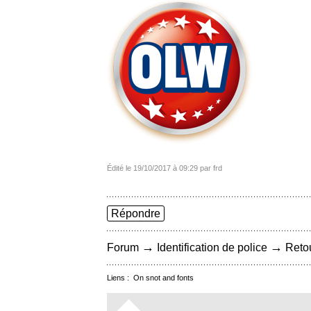
Édité le 19/10/2017 à 09:29 par frd
Répondre
→
→
Forum
Identification de police
Retou
Liens :
On snot and fonts