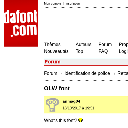
Mon compte
|
Inscription
Thèmes
Auteurs
Forum
Prop
Nouveautés
Top
FAQ
Logi
Forum
→
→
Forum
Identification de police
Retou
OLW font
anmag94
18/10/2017 à 19:51
What's this font?