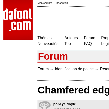
Mon compte
|
Inscription
Thèmes
Auteurs
Forum
Prop
Nouveautés
Top
FAQ
Logi
Forum
→
→
Forum
Identification de police
Retou
Chamfered edg
popeye.doyle