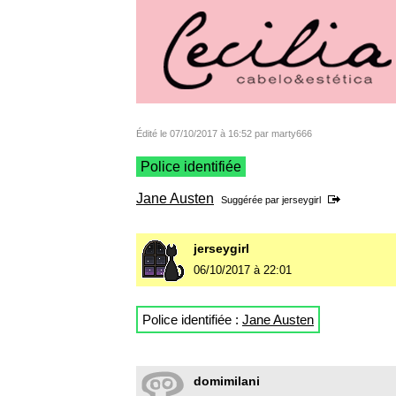
Édité le 07/10/2017 à 16:52 par marty666
Police identifiée
Jane Austen
Suggérée par
jerseygirl
jerseygirl
06/10/2017 à 22:01
Police identifiée :
Jane Austen
domimilani