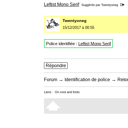
Leftist Mono Serif
Suggérée par
Twentyoneg
Twentyoneg
15/12/2017 à 00:55
Police identifiée :
Leftist Mono Serif
Répondre
→
→
Forum
Identification de police
Retou
Liens :
On snot and fonts