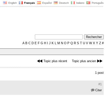
English
Français
Español
Deutsch
Italiano
Português
A
B
C
D
E
F
G
H
I
J
K
L
M
N
O
P
Q
R
S
T
U
V
W
X
Y
Z
#
Topic plus récent
Topic plus ancien
1 post
#1
Citer