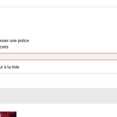
oser une police
ciels
r à la liste