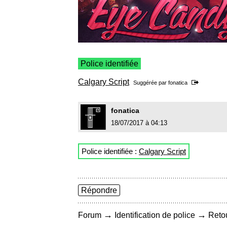
Police identifiée
Calgary Script
Suggérée par
fonatica
fonatica
18/07/2017 à 04:13
Police identifiée :
Calgary Script
Répondre
→
→
Forum
Identification de police
Retou