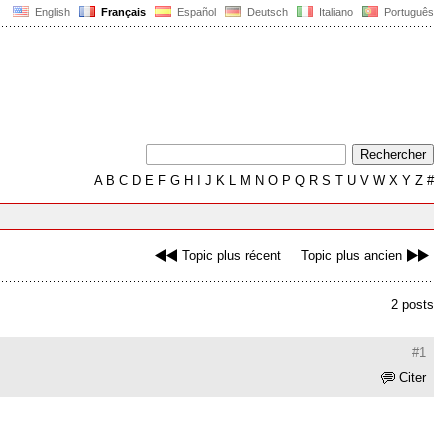
English
Français
Español
Deutsch
Italiano
Português
A
B
C
D
E
F
G
H
I
J
K
L
M
N
O
P
Q
R
S
T
U
V
W
X
Y
Z
#
Topic plus récent
Topic plus ancien
2 posts
#1
Citer