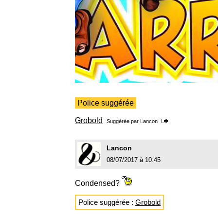
Police suggérée
Grobold
Suggérée par
Lancon
Lancon
08/07/2017 à 10:45
Condensed?
Police suggérée :
Grobold