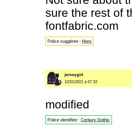
sure the rest of 
fontfabric.com
Police suggérée :
Hero
jerseygirl
12/01/2021 à 07:32
modified
Police identifiée :
Century Gothic