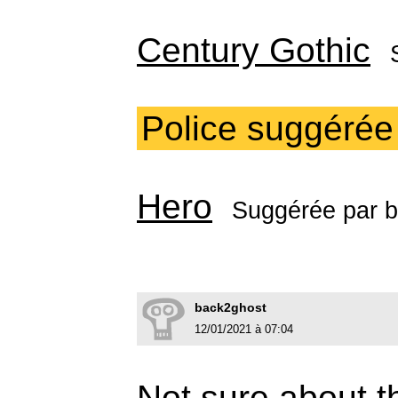
Century Gothic
Police suggérée
Hero
Suggérée par
b
back2ghost
12/01/2021 à 07:04
Not sure about th