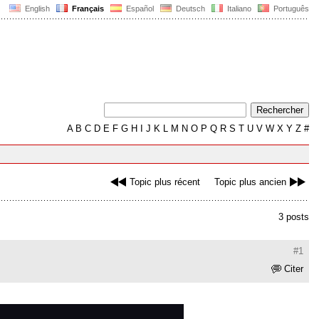
English
Français
Español
Deutsch
Italiano
Português
A
B
C
D
E
F
G
H
I
J
K
L
M
N
O
P
Q
R
S
T
U
V
W
X
Y
Z
#
Topic plus récent
Topic plus ancien
3 posts
#1
Citer