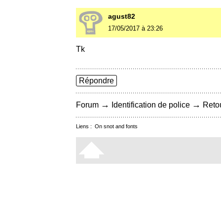
agust82
17/05/2017 à 23:26
Tk
Répondre
→
→
Forum
Identification de police
Retou
Liens :
On snot and fonts