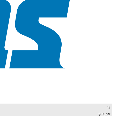
#2
Citer