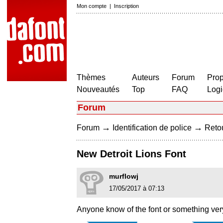
Mon compte
|
Inscription
Thèmes
Auteurs
Forum
Prop
Nouveautés
Top
FAQ
Logi
Forum
→
→
Forum
Identification de police
Retou
New Detroit Lions Font
murflowj
17/05/2017 à 07:13
Anyone know of the font or something very