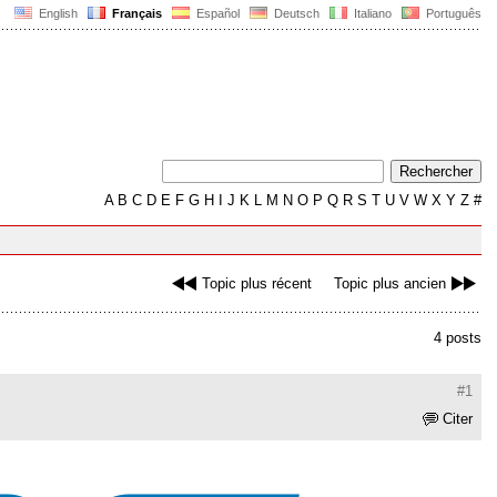
English
Français
Español
Deutsch
Italiano
Português
A
B
C
D
E
F
G
H
I
J
K
L
M
N
O
P
Q
R
S
T
U
V
W
X
Y
Z
#
Topic plus récent
Topic plus ancien
4 posts
#1
Citer