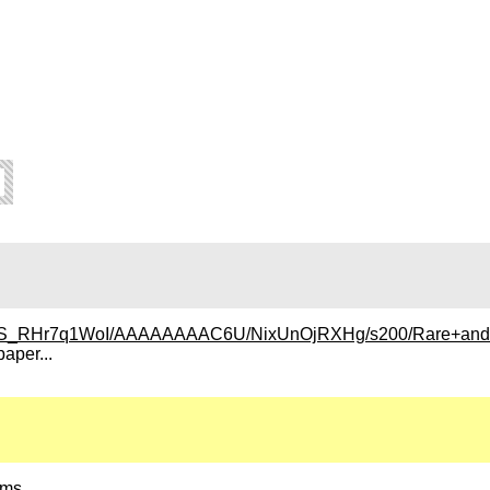
xMA/S_RHr7q1WoI/AAAAAAAAC6U/NixUnOjRXHg/s200/Rare+and+
paper...
ums