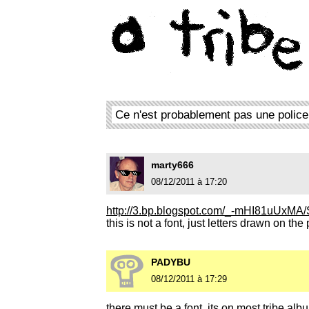
Ce n'est probablement pas une police
marty666
08/12/2011 à 17:20
http://3.bp.blogspot.com/_-mHI81uU
this is not a font, just letters drawn on the 
PADYBU
08/12/2011 à 17:29
there must be a font, its on most tribe alb