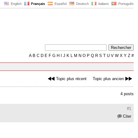
English
Français
Español
Deutsch
Italiano
Português
A
B
C
D
E
F
G
H
I
J
K
L
M
N
O
P
Q
R
S
T
U
V
W
X
Y
Z
#
Topic plus récent
Topic plus ancien
4 posts
#1
Citer