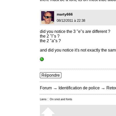
marty666
08/12/2011 à 22:38
did you notice the 3 "e"s are different ?
the 2 "l"s ?
the 2 "a"s ?
and did you notice it's not exactly the sa
Répondre
→
→
Forum
Identification de police
Retou
Liens :
On snot and fonts