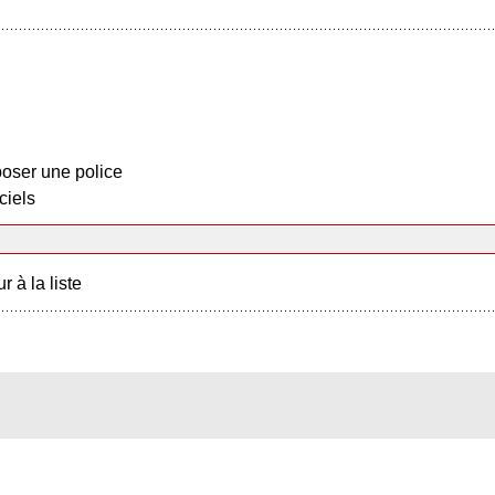
oser une police
ciels
r à la liste