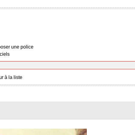
oser une police
ciels
r à la liste