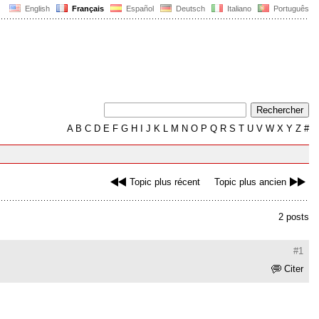
English
Français
Español
Deutsch
Italiano
Português
A
B
C
D
E
F
G
H
I
J
K
L
M
N
O
P
Q
R
S
T
U
V
W
X
Y
Z
#
Topic plus récent
Topic plus ancien
2 posts
#1
Citer