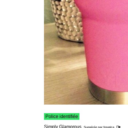
Police identifiée
Simply Glamorous
Suggérée par
fonatica