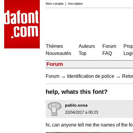
Mon compte
|
Inscription
Thèmes
Auteurs
Forum
Prop
Nouveautés
Top
FAQ
Logi
Forum
→
→
Forum
Identification de police
Retou
help, whats this font?
pablo.sosa
22/04/2017 à 00:23
hi, can anyone tell me the names of the fon