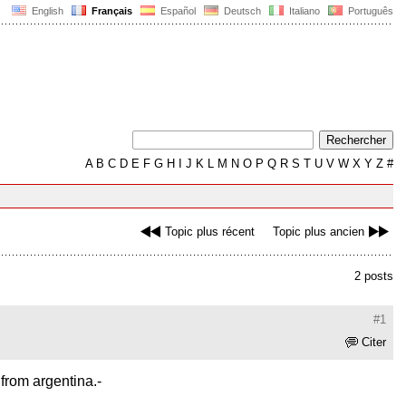
English
Français
Español
Deutsch
Italiano
Português
A
B
C
D
E
F
G
H
I
J
K
L
M
N
O
P
Q
R
S
T
U
V
W
X
Y
Z
#
Topic plus récent
Topic plus ancien
2 posts
#1
Citer
 from argentina.-