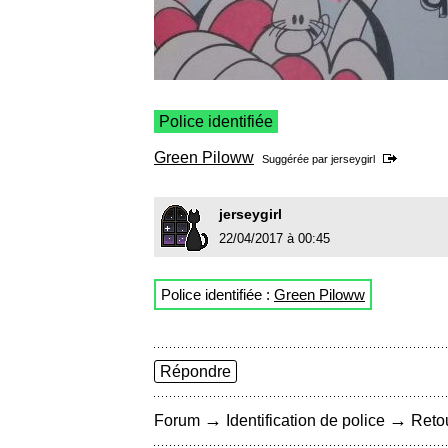
Police identifiée
Green Piloww
Suggérée par
jerseygirl
jerseygirl
22/04/2017 à 00:45
Police identifiée :
Green Piloww
Répondre
→
→
Forum
Identification de police
Retou