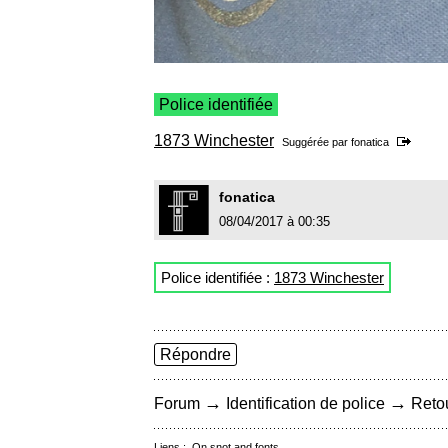
Police identifiée
1873 Winchester
Suggérée par
fonatica
fonatica
08/04/2017 à 00:35
Police identifiée :
1873 Winchester
Répondre
→
→
Forum
Identification de police
Retou
Liens :
On snot and fonts