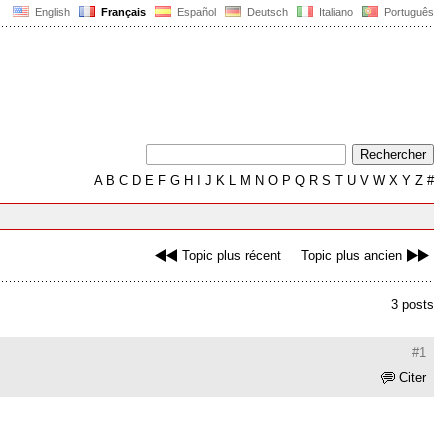
English
Français
Español
Deutsch
Italiano
Português
A
B
C
D
E
F
G
H
I
J
K
L
M
N
O
P
Q
R
S
T
U
V
W
X
Y
Z
#
Topic plus récent
Topic plus ancien
3 posts
#1
Citer