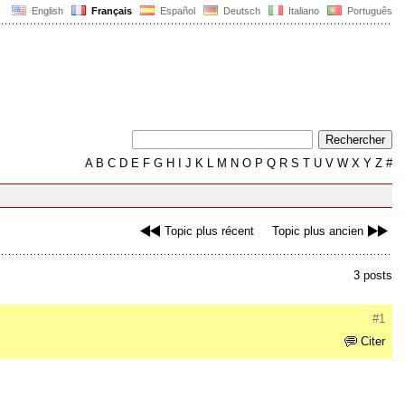
English
Français
Español
Deutsch
Italiano
Português
A
B
C
D
E
F
G
H
I
J
K
L
M
N
O
P
Q
R
S
T
U
V
W
X
Y
Z
#
Topic plus récent
Topic plus ancien
3 posts
#1
Citer