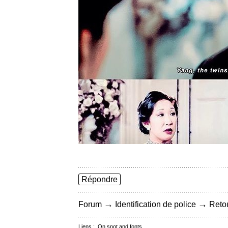
Répondre
→
→
Forum
Identification de police
Retou
Liens :
On snot and fonts