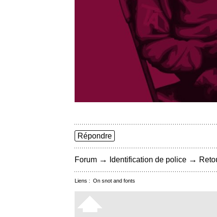
Répondre
→
→
Forum
Identification de police
Retou
Liens :
On snot and fonts