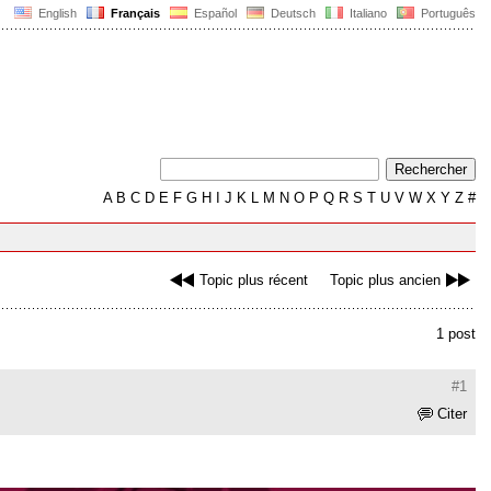
English
Français
Español
Deutsch
Italiano
Português
A
B
C
D
E
F
G
H
I
J
K
L
M
N
O
P
Q
R
S
T
U
V
W
X
Y
Z
#
Topic plus récent
Topic plus ancien
1 post
#1
Citer