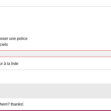
oser une police
ciels
r à la liste
 them? thanks!