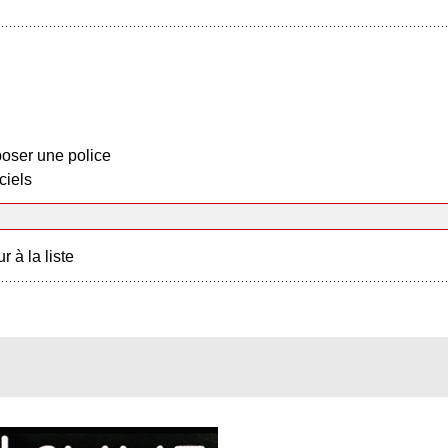
oser une police
ciels
r à la liste