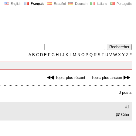
English
Français
Español
Deutsch
Italiano
Português
A
B
C
D
E
F
G
H
I
J
K
L
M
N
O
P
Q
R
S
T
U
V
W
X
Y
Z
#
Topic plus récent
Topic plus ancien
3 posts
#1
Citer