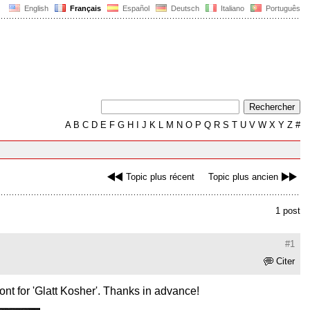
English
Français
Español
Deutsch
Italiano
Português
A
B
C
D
E
F
G
H
I
J
K
L
M
N
O
P
Q
R
S
T
U
V
W
X
Y
Z
#
Topic plus récent
Topic plus ancien
1 post
#1
Citer
 font for 'Glatt Kosher'. Thanks in advance!