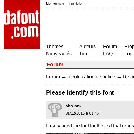
Mon compte
|
Inscription
Thèmes
Auteurs
Forum
Prop
Nouveautés
Top
FAQ
Logi
Forum
→
→
Forum
Identification de police
Retou
Please Identify this font
sholom
01/12/2016 à 01:45
I really need the font for the text that rea