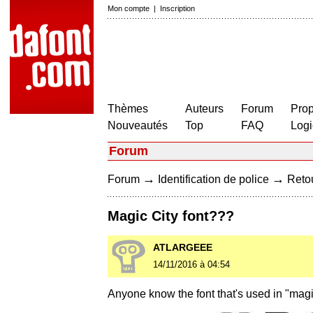
Mon compte
|
Inscription
Thèmes
Auteurs
Forum
Prop
Nouveautés
Top
FAQ
Logi
Forum
→
→
Forum
Identification de police
Retou
Magic City font???
ATLARGEEE
14/11/2016 à 04:54
Anyone know the font that's used in "magi