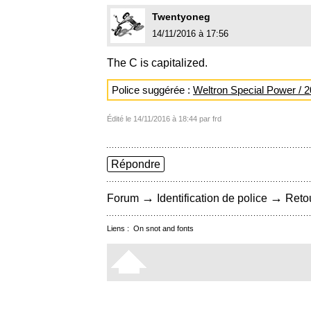
Twentyoneg
14/11/2016 à 17:56
The C is capitalized.
Police suggérée :
Weltron Special Power / 
Édité le 14/11/2016 à 18:44 par frd
Répondre
→
→
Forum
Identification de police
Retou
Liens :
On snot and fonts