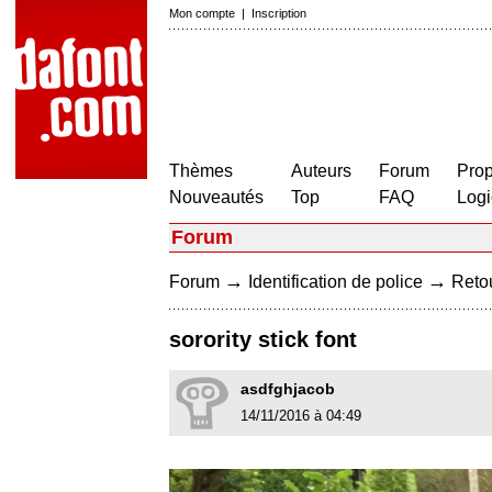
Mon compte
|
Inscription
Thèmes
Auteurs
Forum
Prop
Nouveautés
Top
FAQ
Logi
Forum
→
→
Forum
Identification de police
Retou
sorority stick font
asdfghjacob
14/11/2016 à 04:49