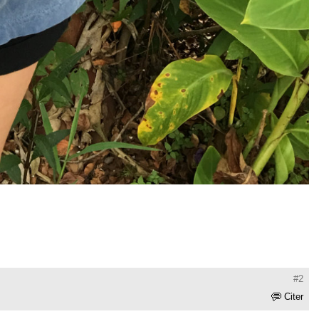
#2
Citer