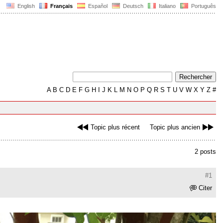
English
Français
Español
Deutsch
Italiano
Português
A
B
C
D
E
F
G
H
I
J
K
L
M
N
O
P
Q
R
S
T
U
V
W
X
Y
Z
#
Topic plus récent
Topic plus ancien
2 posts
#1
Citer