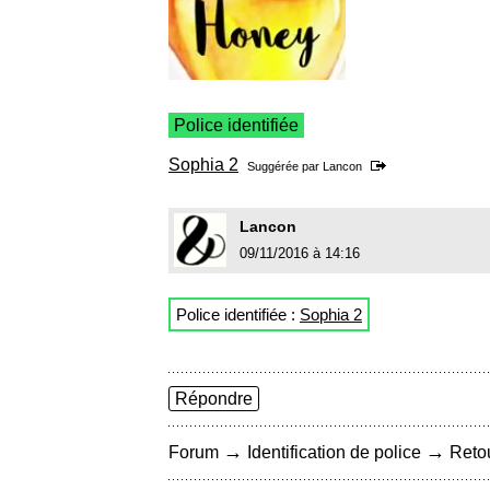
Police identifiée
Sophia 2
Suggérée par
Lancon
Lancon
09/11/2016 à 14:16
Police identifiée :
Sophia 2
Répondre
→
→
Forum
Identification de police
Retou