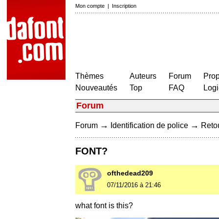
Mon compte
|
Inscription
Thèmes
Auteurs
Forum
Prop
Nouveautés
Top
FAQ
Logi
Forum
→
→
Forum
Identification de police
Retou
FONT?
ofthedead209
07/11/2016 à 21:46
what font is this?