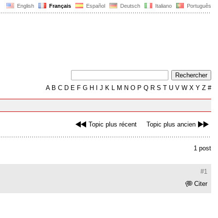
English
Français
Español
Deutsch
Italiano
Português
A
B
C
D
E
F
G
H
I
J
K
L
M
N
O
P
Q
R
S
T
U
V
W
X
Y
Z
#
Topic plus récent
Topic plus ancien
1 post
#1
Citer