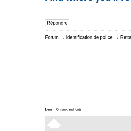
Répondre
→
→
Forum
Identification de police
Retou
Liens :
On snot and fonts