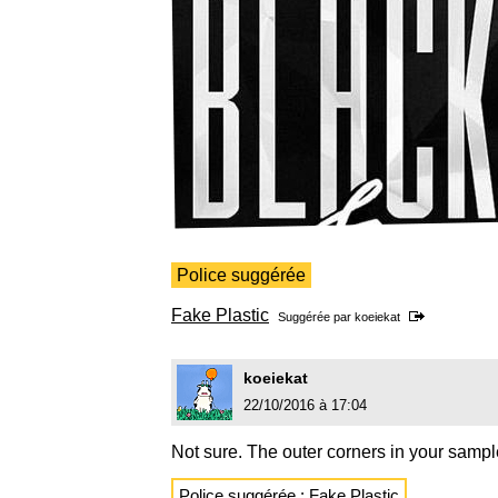
Police suggérée
Fake Plastic
Suggérée par
koeiekat
koeiekat
22/10/2016 à 17:04
Not sure. The outer corners in your samp
Police suggérée :
Fake Plastic