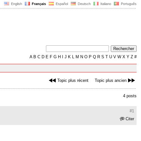
English
Français
Español
Deutsch
Italiano
Português
A
B
C
D
E
F
G
H
I
J
K
L
M
N
O
P
Q
R
S
T
U
V
W
X
Y
Z
#
Topic plus récent
Topic plus ancien
4 posts
#1
Citer