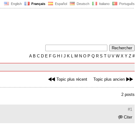
English
Français
Español
Deutsch
Italiano
Português
A
B
C
D
E
F
G
H
I
J
K
L
M
N
O
P
Q
R
S
T
U
V
W
X
Y
Z
#
Topic plus récent
Topic plus ancien
2 posts
#1
Citer