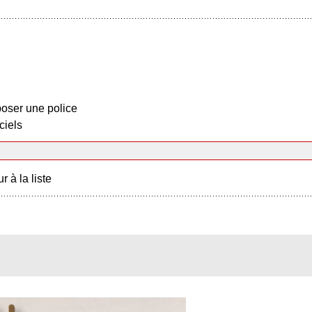
oser une police
ciels
r à la liste