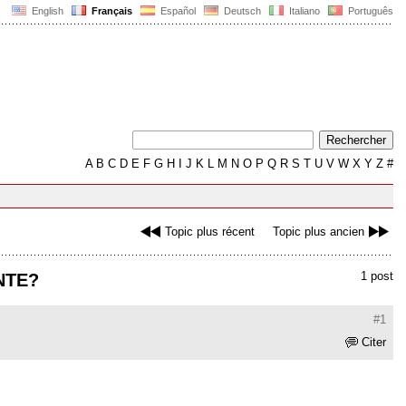
English
Français
Español
Deutsch
Italiano
Português
A
B
C
D
E
F
G
H
I
J
K
L
M
N
O
P
Q
R
S
T
U
V
W
X
Y
Z
#
Topic plus récent
Topic plus ancien
1 post
NTE?
#1
Citer