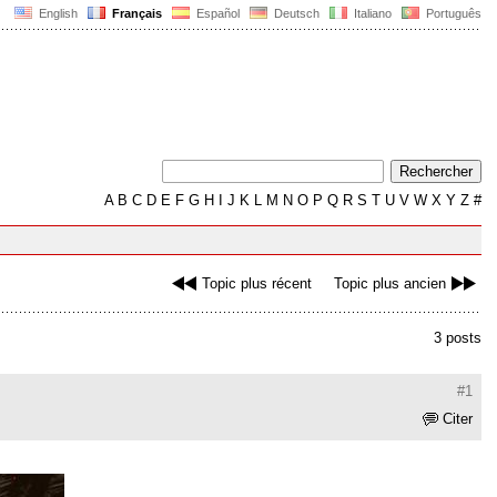
English
Français
Español
Deutsch
Italiano
Português
A
B
C
D
E
F
G
H
I
J
K
L
M
N
O
P
Q
R
S
T
U
V
W
X
Y
Z
#
Topic plus récent
Topic plus ancien
3 posts
#1
Citer