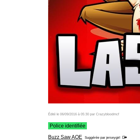
Édité le 06/09/2016 à 05:30 par Crazybloodmcf
Police identifiée
Buzz Saw AOE
Suggérée par
jerseygirl