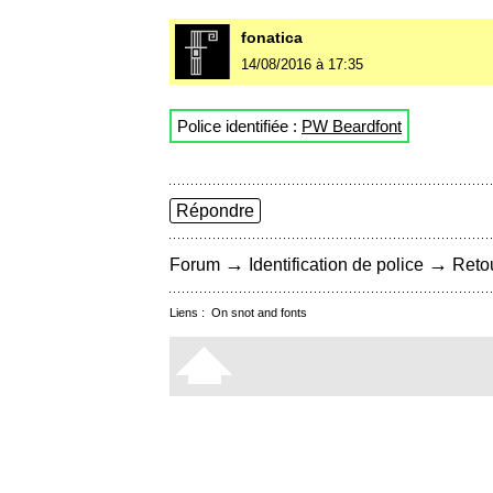
fonatica
14/08/2016 à 17:35
Police identifiée :
PW Beardfont
Répondre
→
→
Forum
Identification de police
Retou
Liens :
On snot and fonts